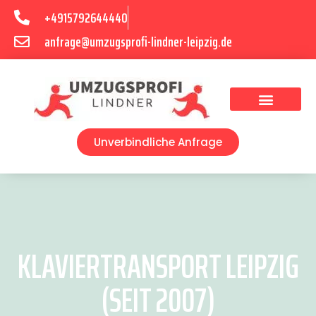
+4915792644440
anfrage@umzugsprofi-lindner-leipzig.de
Umzugsunternehmen Leipzig
Umzugsservice Leipzig
Unverbindliche Anfrage
KLAVIERTRANSPORT LEIPZIG
(SEIT 2007)