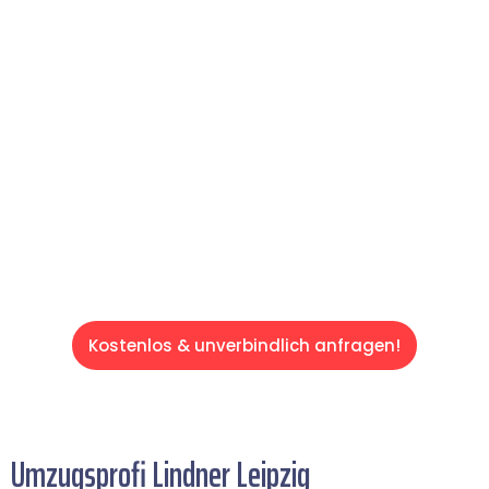
reibungslosen & sorgenfreien Umzug in
Leipzig: Erleben Sie, wie unser Expertenteam
Ihren Umzug schnell, sicher und effizient
gestaltet. Lassen Sie uns den schweren Teil
übernehmen & freuen Sie sich auf einen
entspannten und kostengünstigen Servive!
Kostenlos & unverbindlich anfragen!
Umzugsprofi Lindner Leipzig