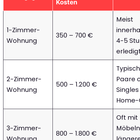
Kosten
Meist
1-Zimmer-
innerha
350 – 700 €
Wohnung
4-5 St
erledig
Typisch
2-Zimmer-
Paare 
500 – 1.200 €
Wohnung
Singles
Home-O
Oft mit
3-Zimmer-
Möbeln
800 – 1.800 €
Wohnung
länger