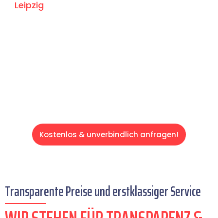
Leipzig
: Erleben Sie, wie unser Expertenteam
Ihren Umzug schnell, sicher und effizient
gestaltet. Lassen Sie uns den schweren Teil
übernehmen & freuen Sie sich auf einen
entspannten und kostengünstigen Servive!
Kostenlos & unverbindlich anfragen!
Transparente Preise und erstklassiger Service