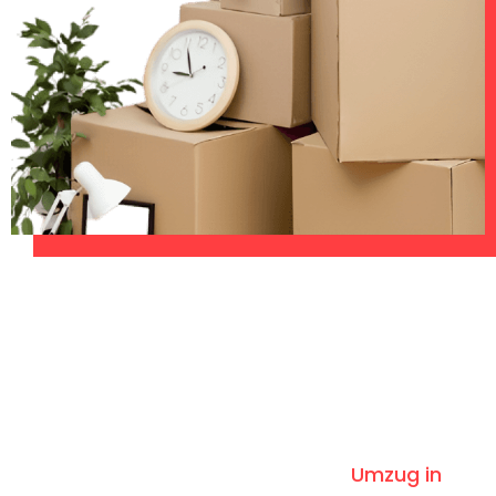
UNVERBINDLICHES ANGEBOT IN
UNTER 60 SEKUNDEN
:
Machen Sie sich bereit für einen
reibungslosen & sorgenfreien
Umzug in