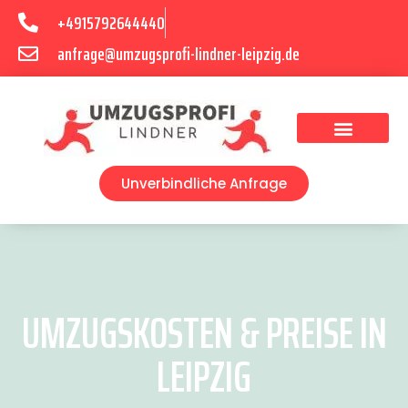
+4915792644440
anfrage@umzugsprofi-lindner-leipzig.de
Umzugsunternehmen Leipzig
Umzugsservice Leipzig
Unverbindliche Anfrage
UMZUGSKOSTEN & PREISE IN
LEIPZIG