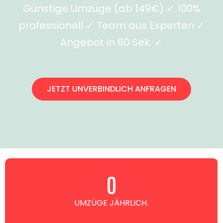
Günstige Umzüge (ab 149€) ✓ 100%
professionell ✓ Team aus Experten ✓
Angebot in 60 Sek. ✓
JETZT UNVERBINDLICH ANFRAGEN
0
UMZÜGE JÄHRLICH.