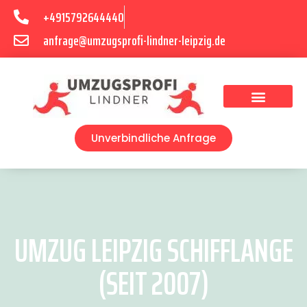
+4915792644440
anfrage@umzugsprofi-lindner-leipzig.de
Umzugsunternehmen Leipzig
Umzugsservice Leipzig
Unverbindliche Anfrage
UMZUG LEIPZIG SCHIFFLANGE
(SEIT 2007)