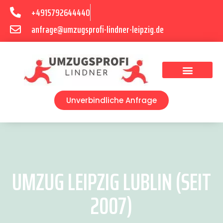
+4915792644440
anfrage@umzugsprofi-lindner-leipzig.de
Umzugsunternehmen Leipzig
Umzugsservice Leipzig
Unverbindliche Anfrage
UMZUG LEIPZIG LUBLIN (SEIT
2007)