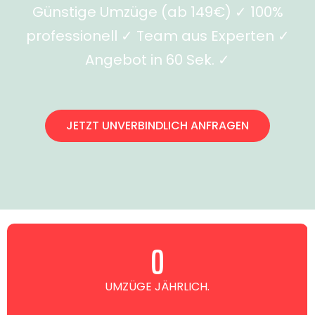
Günstige Umzüge (ab 149€) ✓ 100%
professionell ✓ Team aus Experten ✓
Angebot in 60 Sek. ✓
JETZT UNVERBINDLICH ANFRAGEN
0
UMZÜGE JÄHRLICH.