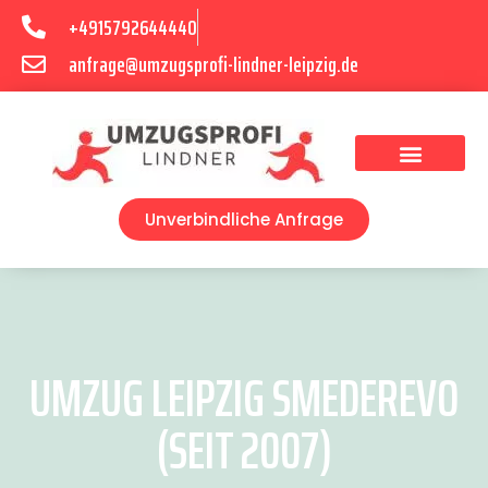
+4915792644440
anfrage@umzugsprofi-lindner-leipzig.de
Umzugsunternehmen Leipzig
Umzugsservice Leipzig
Unverbindliche Anfrage
UMZUG LEIPZIG SMEDEREVO
(SEIT 2007)