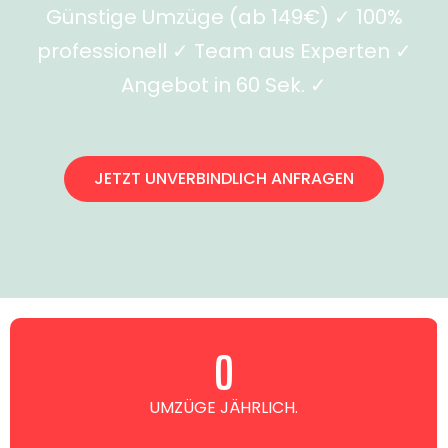
Günstige Umzüge (ab 149€) ✓ 100%
professionell ✓ Team aus Experten ✓
Angebot in 60 Sek. ✓
JETZT UNVERBINDLICH ANFRAGEN
0
UMZÜGE JÄHRLICH.