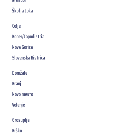
Maribor
Škofja Loka
Celje
Koper/Capodistria
Nova Gorica
Slovenska Bistrica
Domžale
Kranj
Novo mesto
Velenje
Grosuplje
Krško