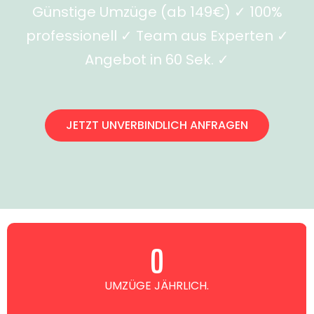
Günstige Umzüge (ab 149€) ✓ 100%
professionell ✓ Team aus Experten ✓
Angebot in 60 Sek. ✓
JETZT UNVERBINDLICH ANFRAGEN
0
UMZÜGE JÄHRLICH.