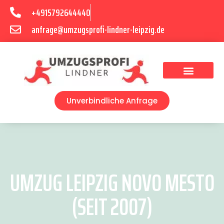
+4915792644440
anfrage@umzugsprofi-lindner-leipzig.de
Umzugsunternehmen Leipzig
Umzugsservice Leipzig
Unverbindliche Anfrage
UMZUG LEIPZIG NOVO MESTO
(SEIT 2007)