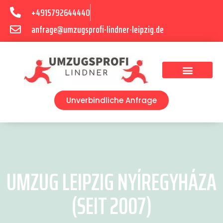
+4915792644440
anfrage@umzugsprofi-lindner-leipzig.de
Umzugsunternehmen Leipzig
Umzugsservice Leipzig
Unverbindliche Anfrage
UMZUG LEIPZIG NYÍREGYHÁZA
(SEIT 2007)