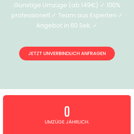
Günstige Umzüge (ab 149€) ✓ 100%
professionell ✓ Team aus Experten ✓
Angebot in 60 Sek. ✓
JETZT UNVERBINDLICH ANFRAGEN
0
UMZÜGE JÄHRLICH.