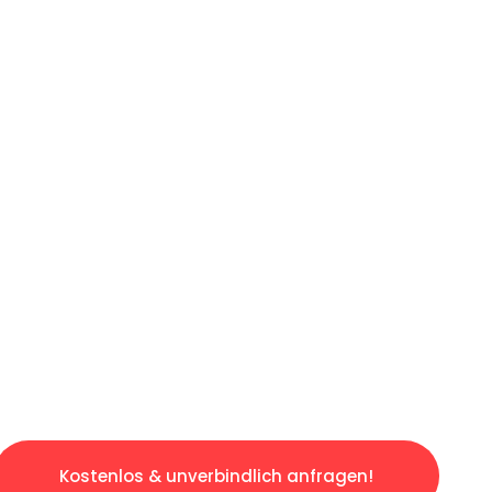
ICHES ANGEBOT IN
UNTER 60 S
losen & sorgenfreien Umzug in Leipzig: Erleb
taltet. Lassen Sie uns den schweren Teil übe
tspannten und kostengünstigen Servive!
Kostenlos & unverbindlich anfragen!