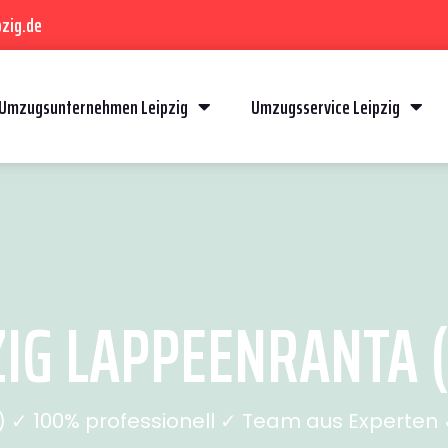
zig.de
Umzugsunternehmen Leipzig
Umzugsservice Leipzig
IG LAPPEENRANTA (
✓ 100% professionell ✓ Team aus Experten ✓