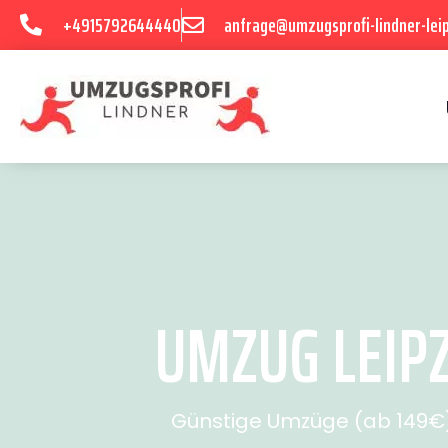
+4915792644440
anfrage@umzugsprofi-lindner-leip
UMZUG LEIPZ
Günstige Umzüge (ab 149€) 