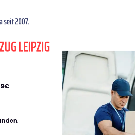
 seit 2007.
ZUG LEIPZIG
49€
.
tunden
.