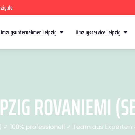
zig.de
Umzugsunternehmen Leipzig
Umzugsservice Leipzig
PZIG ROVANIEMI (SE
✓ 100% professionell ✓ Team aus Experten ✓