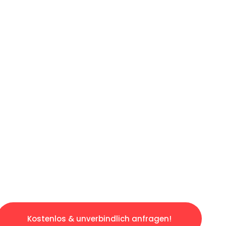
ICHES ANGEBOT IN
UNTER 60 S
losen & sorgenfreien Umzug in Leipzig: Erleb
taltet. Lassen Sie uns den schweren Teil übe
tspannten und kostengünstigen Servive!
Kostenlos & unverbindlich anfragen!