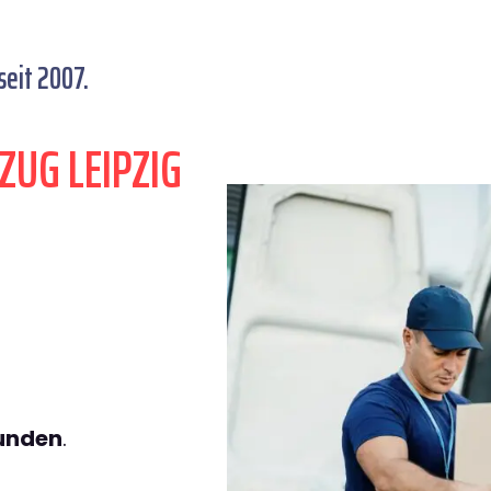
eit 2007.
ZUG LEIPZIG
tunden
.