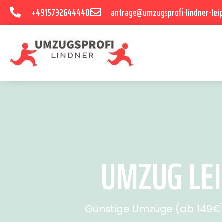
+4915792644440
anfrage@umzugsprofi-lindner-leip
UMZUG LEI
Günstige Umzüge (ab 149€) 