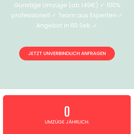
Günstige Umzüge (ab 149€) ✓ 100%
professionell ✓ Team aus Experten ✓
Angebot in 60 Sek. ✓
JETZT UNVERBINDLICH ANFRAGEN
0
UMZÜGE JÄHRLICH.