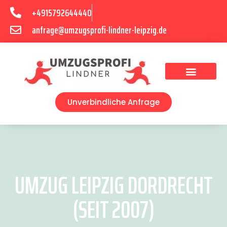
+4915792644440
anfrage@umzugsprofi-lindner-leipzig.de
Umzugsunternehmen Leipzig
Umzugsservice Leipzig
Unverbindliche Anfrage
UMZUG LEIPZIG DORDRECHT
(SEIT 2007)