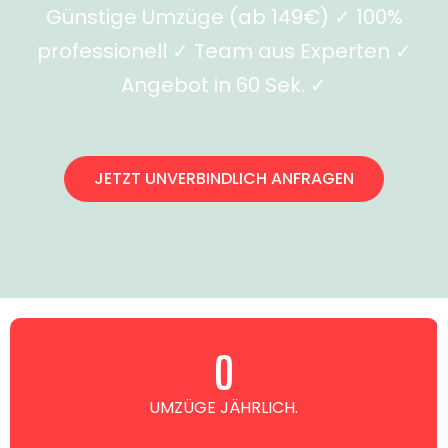
Günstige Umzüge (ab 149€) ✓ 100%
professionell ✓ Team aus Experten ✓
Angebot in 60 Sek. ✓
JETZT UNVERBINDLICH ANFRAGEN
0
UMZÜGE JÄHRLICH.