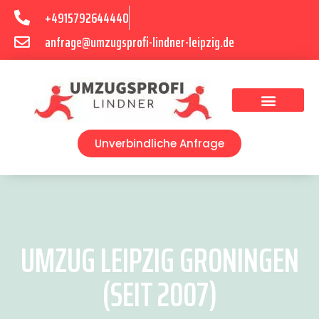
+4915792644440
anfrage@umzugsprofi-lindner-leipzig.de
Umzugsunternehmen Leipzig
Umzugsservice Leipzig
Unverbindliche Anfrage
UMZUG LEIPZIG GRONINGEN
(SEIT 2007)