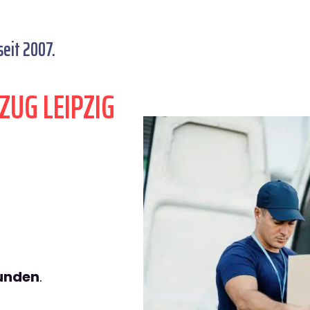
seit 2007.
ZUG LEIPZIG
tunden
.