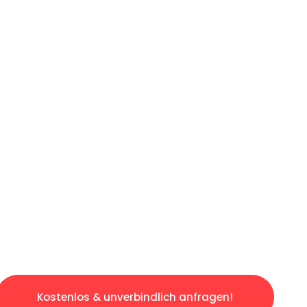
ICHES ANGEBOT IN
UNTER 60 S
losen & sorgenfreien Umzug in Leipzig: Erleb
taltet. Lassen Sie uns den schweren Teil übe
tspannten und kostengünstigen Servive!
Kostenlos & unverbindlich anfragen!