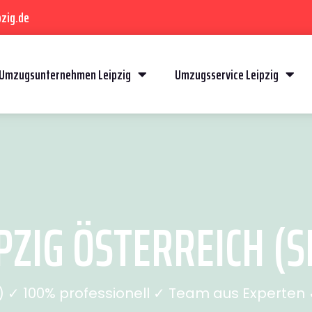
zig.de
Umzugsunternehmen Leipzig
Umzugsservice Leipzig
ZIG ÖSTERREICH (SE
✓ 100% professionell ✓ Team aus Experten ✓