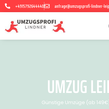
+4915792644440
anfrage@umzugsprofi-lindner-leip
UMZUG LEIP
Günstige Umzüge (ab 149€) 