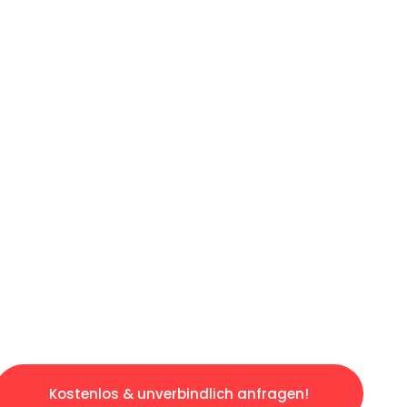
ICHES ANGEBOT IN
UNTER 60 S
losen & sorgenfreien Umzug in Leipzig: Erleb
taltet. Lassen Sie uns den schweren Teil übe
tspannten und kostengünstigen Servive!
Kostenlos & unverbindlich anfragen!