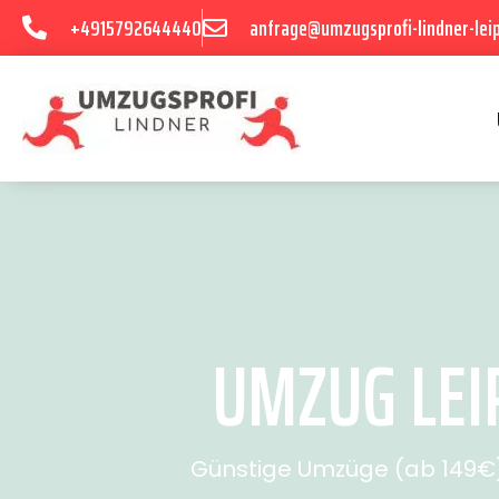
+4915792644440
anfrage@umzugsprofi-lindner-leip
UMZUG LEIP
Günstige Umzüge (ab 149€) 