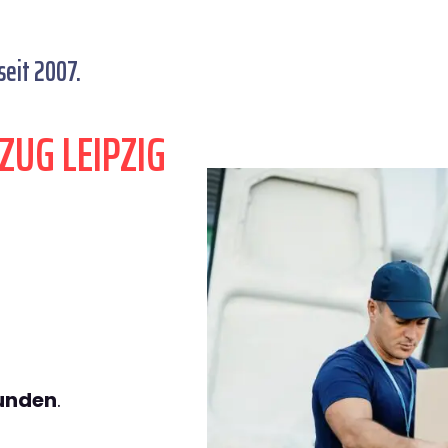
seit 2007.
ZUG LEIPZIG
tunden
.