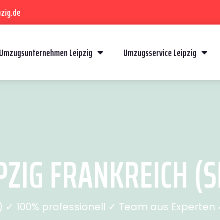
zig.de
Umzugsunternehmen Leipzig
Umzugsservice Leipzig
ZIG FRANKREICH (S
✓ 100% professionell ✓ Team aus Experten ✓