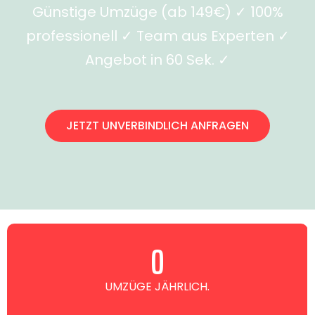
Günstige Umzüge (ab 149€) ✓ 100%
professionell ✓ Team aus Experten ✓
Angebot in 60 Sek. ✓
JETZT UNVERBINDLICH ANFRAGEN
0
UMZÜGE JÄHRLICH.