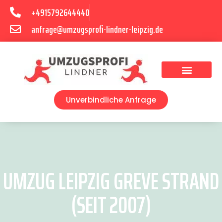
+4915792644440
anfrage@umzugsprofi-lindner-leipzig.de
Umzugsunternehmen Leipzig
Umzugsservice Leipzig
Unverbindliche Anfrage
UMZUG LEIPZIG GREVE STRAND
(SEIT 2007)