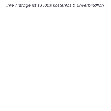
Ihre Anfrage ist zu 100% kostenlos & unverbindlich.
UNVERBINDLICHES ANGEBOT IN
UNTER 60 SEKUNDEN
:
Machen Sie sich bereit für einen
reibungslosen & sorgenfreien Umzug in
Leipzig: Erleben Sie, wie unser Expertenteam
Ihren Umzug schnell, sicher und effizient
gestaltet. Lassen Sie uns den schweren Teil
übernehmen & freuen Sie sich auf einen
entspannten und kostengünstigen Servive!