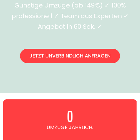
Günstige Umzüge (ab 149€) ✓ 100%
professionell ✓ Team aus Experten ✓
Angebot in 60 Sek. ✓
JETZT UNVERBINDLICH ANFRAGEN
0
UMZÜGE JÄHRLICH.