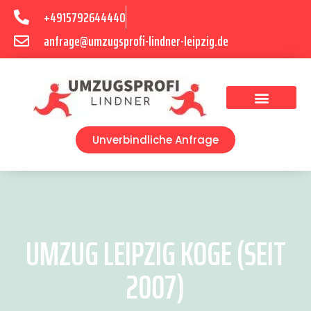
+4915792644440
anfrage@umzugsprofi-lindner-leipzig.de
Umzugsunternehmen Leipzig
Umzugsservice Leipzig
Unverbindliche Anfrage
UMZUG LEIPZIG KOGE (SEIT
2007)