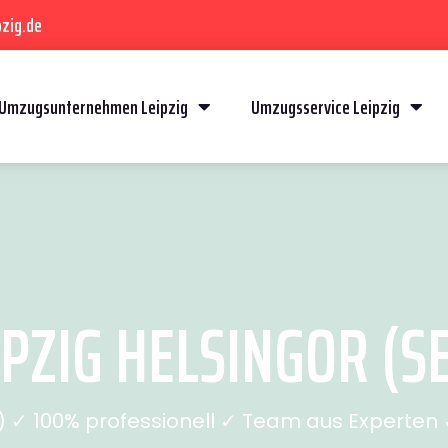
zig.de
Umzugsunternehmen Leipzig
Umzugsservice Leipzig
PZIG HELSINGOR (SE
✓ 100% professionell ✓ Team aus Experten ✓