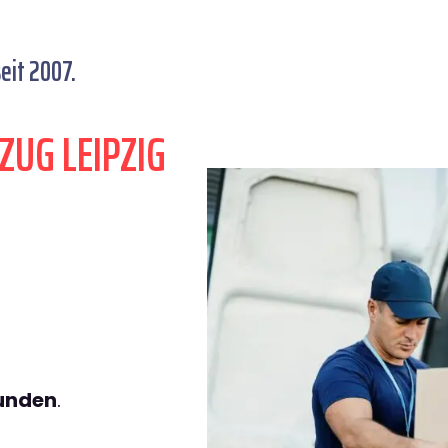
eit 2007.
ZUG LEIPZIG
tunden
.