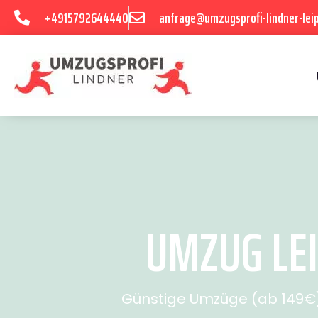
+4915792644440
anfrage@umzugsprofi-lindner-leip
UMZUG LEI
Günstige Umzüge (ab 149€) 