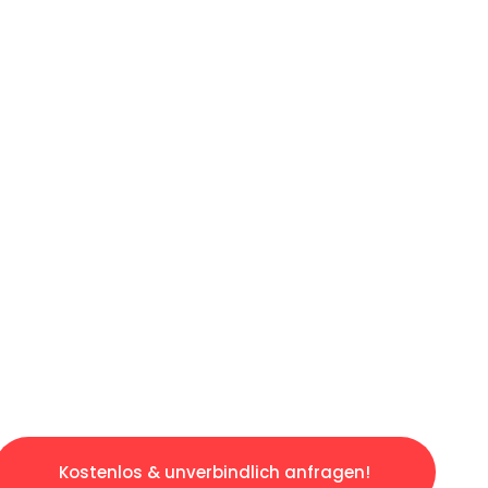
ICHES ANGEBOT IN
UNTER 60 S
losen & sorgenfreien Umzug in Leipzig: Erleb
taltet. Lassen Sie uns den schweren Teil übe
tspannten und kostengünstigen Servive!
Kostenlos & unverbindlich anfragen!