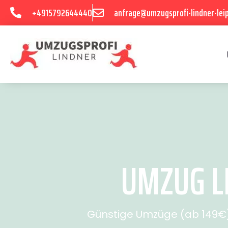
+4915792644440
anfrage@umzugsprofi-lindner-leip
UMZUG LE
Günstige Umzüge (ab 149€) 