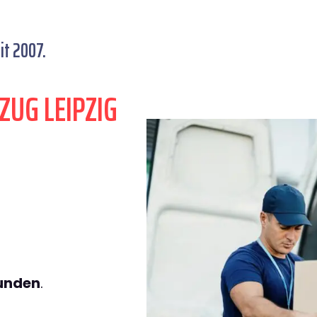
it 2007.
ZUG LEIPZIG
tunden
.