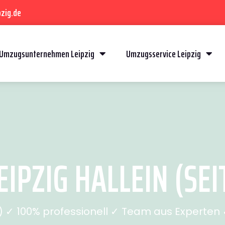
zig.de
Umzugsunternehmen Leipzig
Umzugsservice Leipzig
IPZIG HALLEIN (SEI
✓ 100% professionell ✓ Team aus Experten ✓