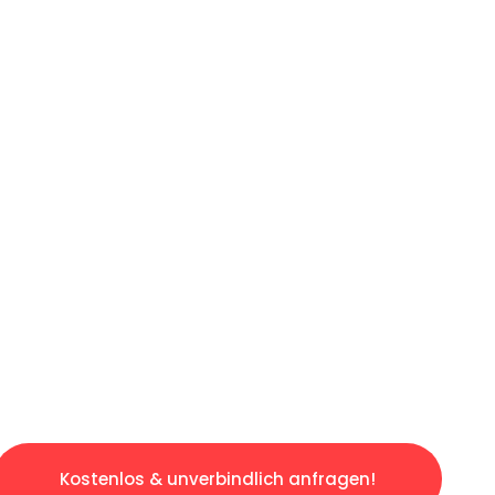
ICHES ANGEBOT IN
UNTER 60 S
losen & sorgenfreien Umzug in Leipzig: Erleb
taltet. Lassen Sie uns den schweren Teil übe
tspannten und kostengünstigen Servive!
Kostenlos & unverbindlich anfragen!