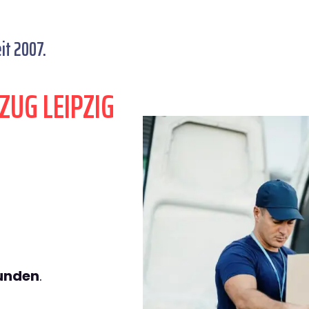
it 2007.
ZUG LEIPZIG
tunden
.