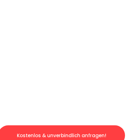
ICHES ANGEBOT IN
UNTER 60 S
losen & sorgenfreien Umzug in Leipzig: Erleb
taltet. Lassen Sie uns den schweren Teil übe
tspannten und kostengünstigen Servive!
Kostenlos & unverbindlich anfragen!