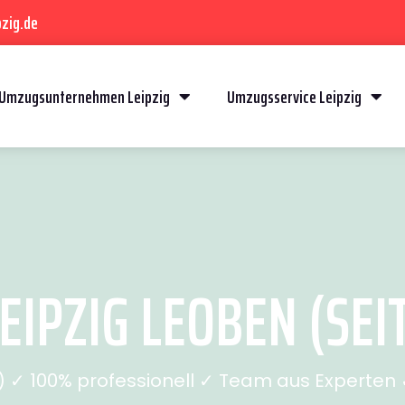
zig.de
Umzugsunternehmen Leipzig
Umzugsservice Leipzig
IPZIG LEOBEN (SEIT
✓ 100% professionell ✓ Team aus Experten ✓