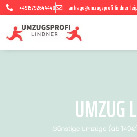
+4915792644440
anfrage@umzugsprofi-lindner-leip
UMZUG LE
Günstige Umzüge (ab 149€) 