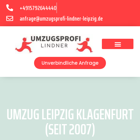
+4915792644440
anfrage@umzugsprofi-lindner-leipzig.de
Umzugsunternehmen Leipzig
Umzugsservice Leipzig
Unverbindliche Anfrage
UMZUG LEIPZIG KLAGENFURT
(SEIT 2007)