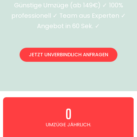
Günstige Umzüge (ab 149€) ✓ 100%
professionell ✓ Team aus Experten ✓
Angebot in 60 Sek. ✓
JETZT UNVERBINDLICH ANFRAGEN
0
UMZÜGE JÄHRLICH.