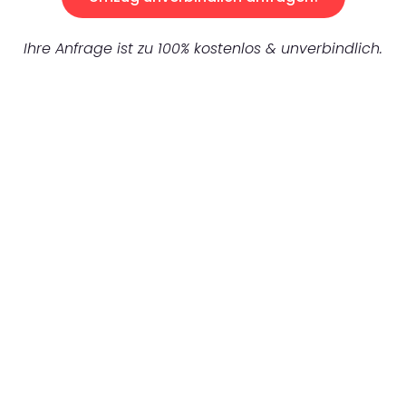
Ihre Anfrage ist zu 100% kostenlos & unverbindlich.
UNVERBINDLICHES ANGEBOT IN
UNTER 60 SEKUNDEN
:
Machen Sie sich bereit für einen
reibungslosen & sorgenfreien Umzug in
Leipzig: Erleben Sie, wie unser Expertenteam
Ihren Umzug schnell, sicher und effizient
gestaltet. Lassen Sie uns den schweren Teil
übernehmen & freuen Sie sich auf einen