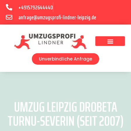
+4915792644440
anfrage@umzugsprofi-lindner-leipzig.de
Umzugsunternehmen Leipzig
Umzugsservice Leipzig
Unverbindliche Anfrage
UMZUG LEIPZIG DROBETA
TURNU-SEVERIN (SEIT 2007)