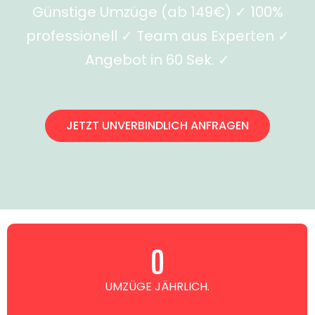
Günstige Umzüge (ab 149€) ✓ 100%
professionell ✓ Team aus Experten ✓
Angebot in 60 Sek. ✓
JETZT UNVERBINDLICH ANFRAGEN
0
UMZÜGE JÄHRLICH.