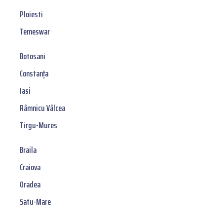
Ploiesti
Temeswar
Botosani
Constanța
Iasi
Râmnicu Vâlcea
Tirgu-Mures
Braila
Craiova
Oradea
Satu-Mare