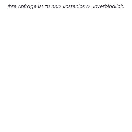
Ihre Anfrage ist zu 100% kostenlos & unverbindlich.
UNVERBINDLICHES ANGEBOT IN
UNTER 60 SEKUNDEN
:
Machen Sie sich bereit für einen
reibungslosen & sorgenfreien Umzug in
Leipzig: Erleben Sie, wie unser Expertenteam
Ihren Umzug schnell, sicher und effizient
gestaltet. Lassen Sie uns den schweren Teil
übernehmen & freuen Sie sich auf einen
entspannten und kostengünstigen Servive!