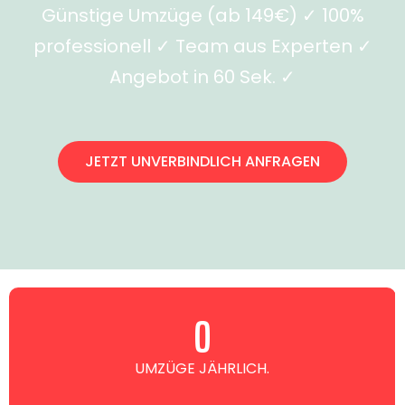
Günstige Umzüge (ab 149€) ✓ 100%
professionell ✓ Team aus Experten ✓
Angebot in 60 Sek. ✓
JETZT UNVERBINDLICH ANFRAGEN
0
UMZÜGE JÄHRLICH.