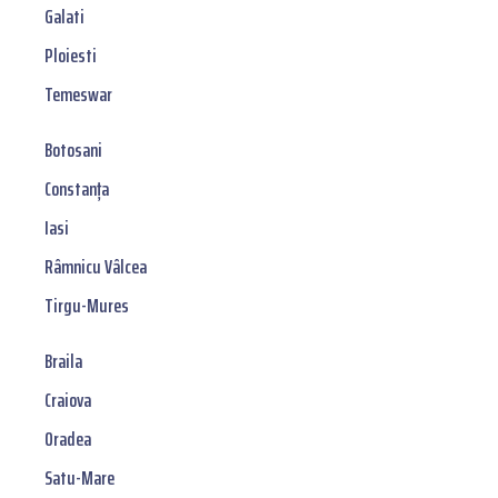
Galati
Ploiesti
Temeswar
Botosani
Constanța
Iasi
Râmnicu Vâlcea
Tirgu-Mures
Braila
Craiova
Oradea
Satu-Mare