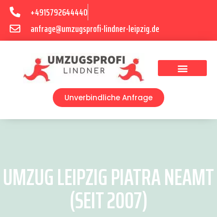
+4915792644440
anfrage@umzugsprofi-lindner-leipzig.de
Umzugsunternehmen Leipzig
Umzugsservice Leipzig
Unverbindliche Anfrage
UMZUG LEIPZIG PIATRA NEAMT
(SEIT 2007)