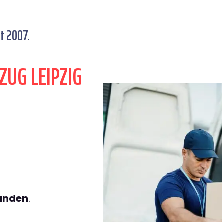
t 2007.
ZUG LEIPZIG
tunden
.