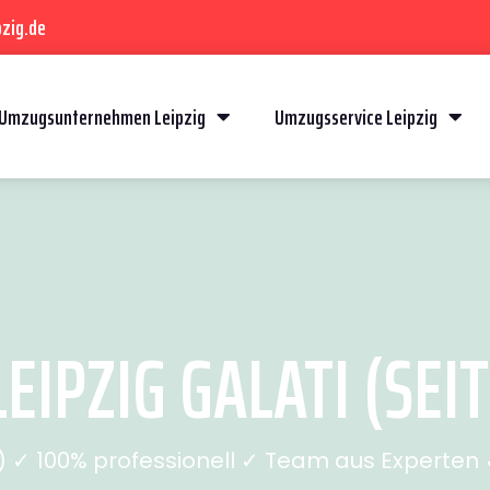
zig.de
Umzugsunternehmen Leipzig
Umzugsservice Leipzig
EIPZIG GALATI (SEIT
✓ 100% professionell ✓ Team aus Experten ✓