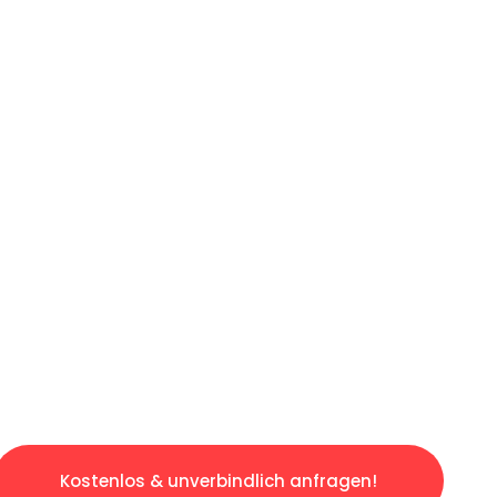
ICHES ANGEBOT IN
UNTER 60 S
losen & sorgenfreien Umzug in Leipzig: Erleb
taltet. Lassen Sie uns den schweren Teil übe
tspannten und kostengünstigen Servive!
Kostenlos & unverbindlich anfragen!