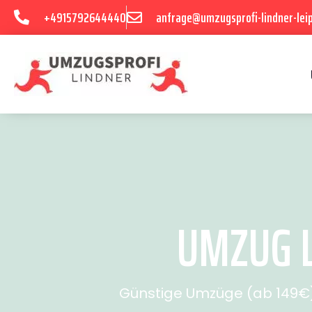
+4915792644440
anfrage@umzugsprofi-lindner-leip
UMZUG L
Günstige Umzüge (ab 149€) 