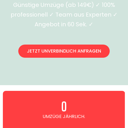
Günstige Umzüge (ab 149€) ✓ 100%
professionell ✓ Team aus Experten ✓
Angebot in 60 Sek. ✓
JETZT UNVERBINDLICH ANFRAGEN
0
UMZÜGE JÄHRLICH.