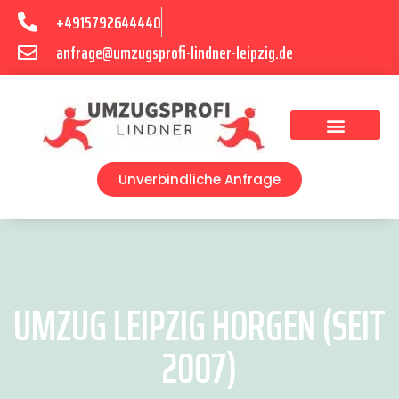
+4915792644440
anfrage@umzugsprofi-lindner-leipzig.de
Umzugsunternehmen Leipzig
Umzugsservice Leipzig
Unverbindliche Anfrage
UMZUG LEIPZIG HORGEN (SEIT
2007)