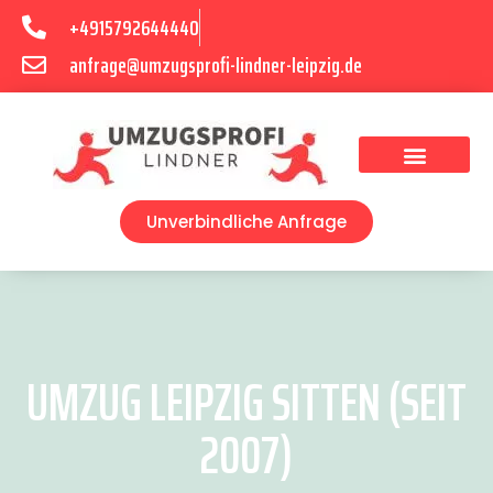
+4915792644440
anfrage@umzugsprofi-lindner-leipzig.de
Umzugsunternehmen Leipzig
Umzugsservice Leipzig
Unverbindliche Anfrage
UMZUG LEIPZIG SITTEN (SEIT
2007)