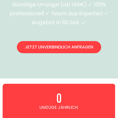
Günstige Umzüge (ab 149€) ✓ 100%
professionell ✓ Team aus Experten ✓
Angebot in 60 Sek. ✓
JETZT UNVERBINDLICH ANFRAGEN
0
UMZÜGE JÄHRLICH.