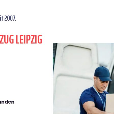
t 2007.
ZUG LEIPZIG
tunden
.