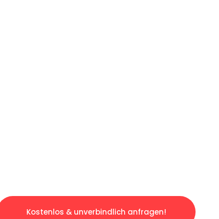
ICHES ANGEBOT IN
UNTER 60 S
losen & sorgenfreien Umzug in Leipzig: Erleb
taltet. Lassen Sie uns den schweren Teil übe
tspannten und kostengünstigen Servive!
Kostenlos & unverbindlich anfragen!