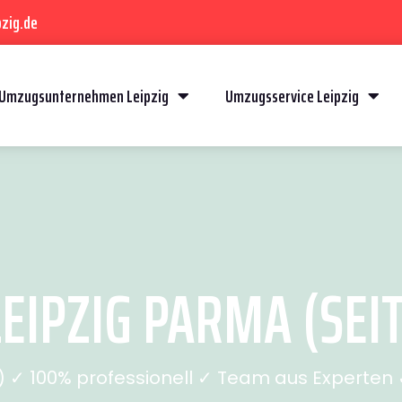
zig.de
Umzugsunternehmen Leipzig
Umzugsservice Leipzig
EIPZIG PARMA (SEIT
✓ 100% professionell ✓ Team aus Experten ✓