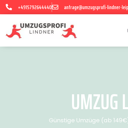
+4915792644440
anfrage@umzugsprofi-lindner-leip
UMZUG L
Günstige Umzüge (ab 149€) 