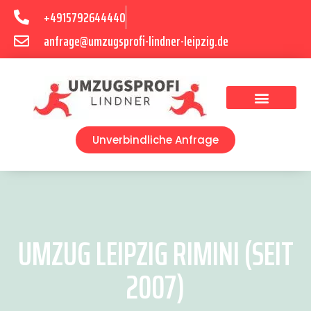
+4915792644440
anfrage@umzugsprofi-lindner-leipzig.de
Umzugsunternehmen Leipzig
Umzugsservice Leipzig
Unverbindliche Anfrage
UMZUG LEIPZIG RIMINI (SEIT
2007)