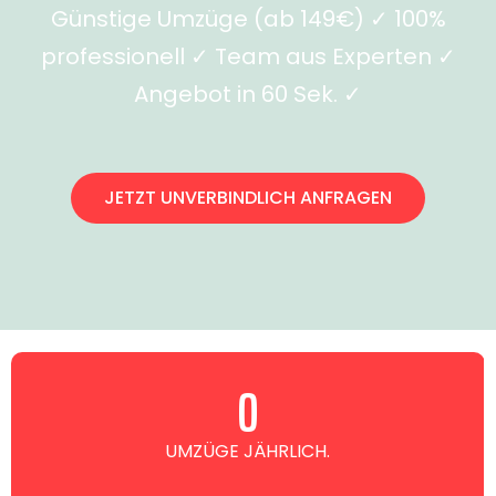
Günstige Umzüge (ab 149€) ✓ 100%
professionell ✓ Team aus Experten ✓
Angebot in 60 Sek. ✓
JETZT UNVERBINDLICH ANFRAGEN
0
UMZÜGE JÄHRLICH.