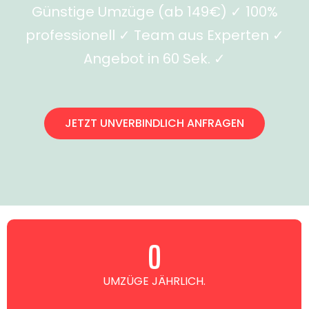
Günstige Umzüge (ab 149€) ✓ 100%
professionell ✓ Team aus Experten ✓
Angebot in 60 Sek. ✓
JETZT UNVERBINDLICH ANFRAGEN
0
UMZÜGE JÄHRLICH.