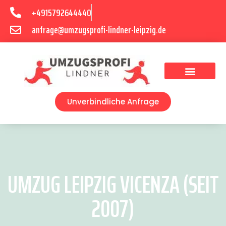
+4915792644440
anfrage@umzugsprofi-lindner-leipzig.de
Umzugsunternehmen Leipzig
Umzugsservice Leipzig
Unverbindliche Anfrage
UMZUG LEIPZIG VICENZA (SEIT
2007)