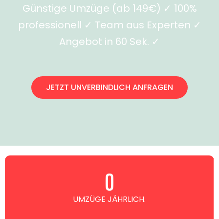
Günstige Umzüge (ab 149€) ✓ 100%
professionell ✓ Team aus Experten ✓
Angebot in 60 Sek. ✓
JETZT UNVERBINDLICH ANFRAGEN
0
UMZÜGE JÄHRLICH.