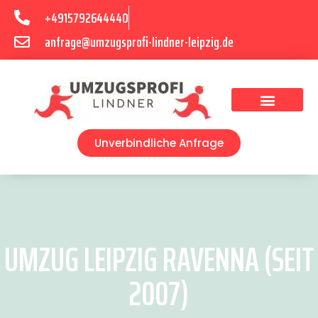
+4915792644440
anfrage@umzugsprofi-lindner-leipzig.de
Umzugsunternehmen Leipzig
Umzugsservice Leipzig
Unverbindliche Anfrage
UMZUG LEIPZIG RAVENNA (SEIT
2007)