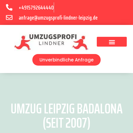
+4915792644440
anfrage@umzugsprofi-lindner-leipzig.de
Umzugsunternehmen Leipzig
Umzugsservice Leipzig
Unverbindliche Anfrage
UMZUG LEIPZIG BADALONA
(SEIT 2007)