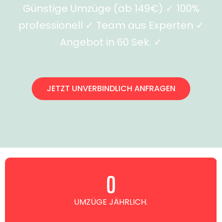
Günstige Umzüge (ab 149€) ✓ 100%
professionell ✓ Team aus Experten ✓
Angebot in 60 Sek. ✓
JETZT UNVERBINDLICH ANFRAGEN
0
UMZÜGE JÄHRLICH.