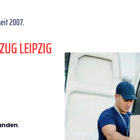
eit 2007.
ZUG LEIPZIG
tunden
.