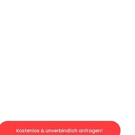
ICHES ANGEBOT IN
UNTER 60 S
losen & sorgenfreien Umzug in Leipzig: Erleb
taltet. Lassen Sie uns den schweren Teil übe
tspannten und kostengünstigen Servive!
Kostenlos & unverbindlich anfragen!