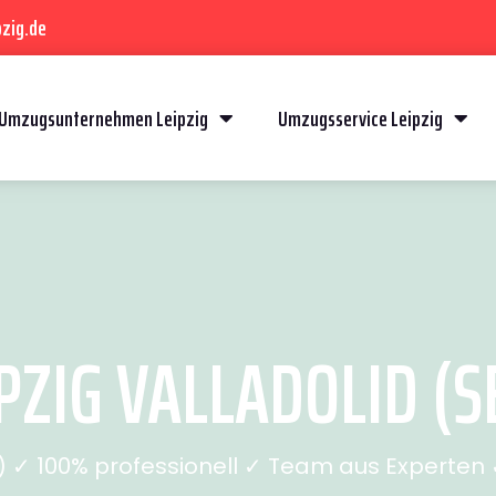
zig.de
Umzugsunternehmen Leipzig
Umzugsservice Leipzig
ZIG VALLADOLID (SE
✓ 100% professionell ✓ Team aus Experten ✓