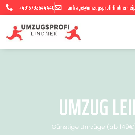
+4915792644440
anfrage@umzugsprofi-lindner-leip
UMZUG LEIP
Günstige Umzüge (ab 149€) 