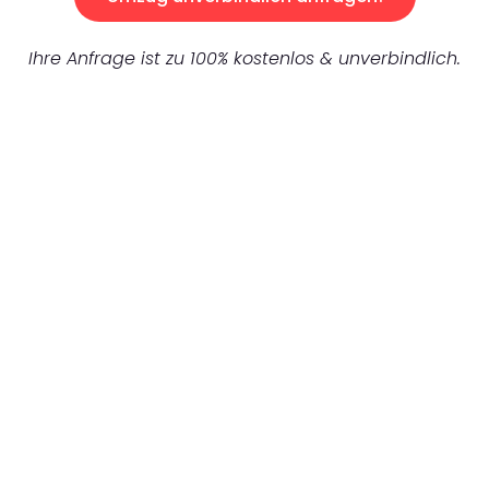
Ihre Anfrage ist zu 100% kostenlos & unverbindlich.
UNVERBINDLICHES ANGEBOT IN
UNTER 60 SEKUNDEN
:
Machen Sie sich bereit für einen
reibungslosen & sorgenfreien Umzug in
Leipzig: Erleben Sie, wie unser Expertenteam
Ihren Umzug schnell, sicher und effizient
gestaltet. Lassen Sie uns den schweren Teil
übernehmen & freuen Sie sich auf einen