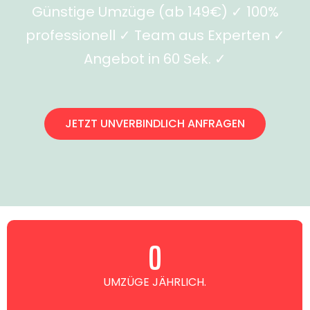
Günstige Umzüge (ab 149€) ✓ 100%
professionell ✓ Team aus Experten ✓
Angebot in 60 Sek. ✓
JETZT UNVERBINDLICH ANFRAGEN
0
UMZÜGE JÄHRLICH.