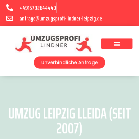
+4915792644440
anfrage@umzugsprofi-lindner-leipzig.de
Umzugsunternehmen Leipzig
Umzugsservice Leipzig
Unverbindliche Anfrage
UMZUG LEIPZIG LLEIDA (SEIT
2007)