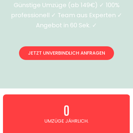
Günstige Umzüge (ab 149€) ✓ 100%
professionell ✓ Team aus Experten ✓
Angebot in 60 Sek. ✓
JETZT UNVERBINDLICH ANFRAGEN
0
UMZÜGE JÄHRLICH.