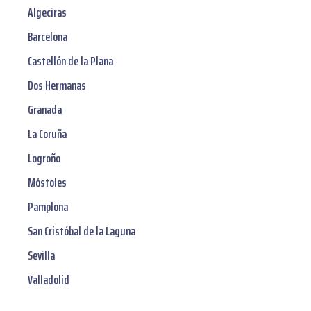
Algeciras
Barcelona
Castellón de la Plana
Dos Hermanas
Granada
La Coruña
Logroño
Móstoles
Pamplona
San Cristóbal de la Laguna
Sevilla
Valladolid