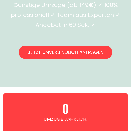
Günstige Umzüge (ab 149€) ✓ 100%
professionell ✓ Team aus Experten ✓
Angebot in 60 Sek. ✓
JETZT UNVERBINDLICH ANFRAGEN
0
UMZÜGE JÄHRLICH.