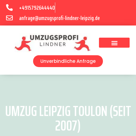
+4915792644440
anfrage@umzugsprofi-lindner-leipzig.de
Umzugsunternehmen Leipzig
Umzugsservice Leipzig
Unverbindliche Anfrage
UMZUG LEIPZIG TOULON (SEIT
2007)