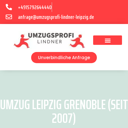
+4915792644440
anfrage@umzugsprofi-lindner-leipzig.de
Umzugsunternehmen Leipzig
Umzugsservice Leipzig
Unverbindliche Anfrage
UMZUG LEIPZIG GRENOBLE (SEIT
2007)