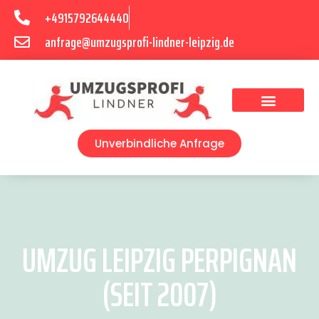
+4915792644440
anfrage@umzugsprofi-lindner-leipzig.de
Umzugsunternehmen Leipzig
Umzugsservice Leipzig
Unverbindliche Anfrage
UMZUG LEIPZIG PERPIGNAN
(SEIT 2007)