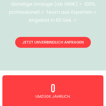
Günstige Umzüge (ab 149€) ✓ 100%
professionell ✓ Team aus Experten ✓
Angebot in 60 Sek. ✓
JETZT UNVERBINDLICH ANFRAGEN
0
UMZÜGE JÄHRLICH.