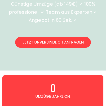
Günstige Umzüge (ab 149€) ✓ 100%
professionell ✓ Team aus Experten ✓
Angebot in 60 Sek. ✓
JETZT UNVERBINDLICH ANFRAGEN
0
UMZÜGE JÄHRLICH.