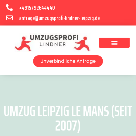
+4915792644440
anfrage@umzugsprofi-lindner-leipzig.de
Umzugsunternehmen Leipzig
Umzugsservice Leipzig
Unverbindliche Anfrage
UMZUG LEIPZIG LE MANS (SEIT
2007)