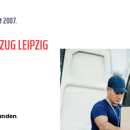
t 2007.
ZUG LEIPZIG
tunden
.