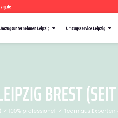
zig.de
Umzugsunternehmen Leipzig
Umzugsservice Leipzig
EIPZIG BREST (SEIT
✓ 100% professionell ✓ Team aus Experten ✓