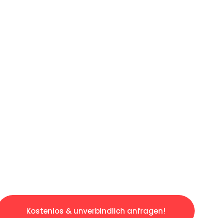
ICHES ANGEBOT IN
UNTER 60 S
losen & sorgenfreien Umzug in Leipzig: Erleb
taltet. Lassen Sie uns den schweren Teil übe
tspannten und kostengünstigen Servive!
Kostenlos & unverbindlich anfragen!