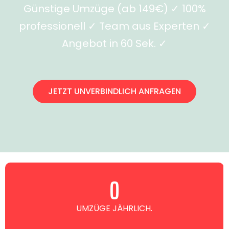
Günstige Umzüge (ab 149€) ✓ 100%
professionell ✓ Team aus Experten ✓
Angebot in 60 Sek. ✓
JETZT UNVERBINDLICH ANFRAGEN
0
UMZÜGE JÄHRLICH.