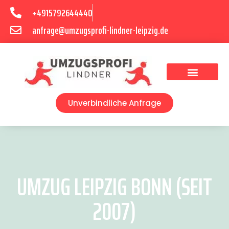
+4915792644440
anfrage@umzugsprofi-lindner-leipzig.de
Umzugsunternehmen Leipzig
Umzugsservice Leipzig
Unverbindliche Anfrage
UMZUG LEIPZIG BONN (SEIT
2007)