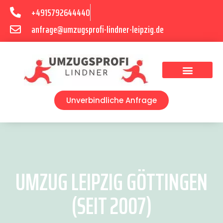
+4915792644440
anfrage@umzugsprofi-lindner-leipzig.de
Umzugsunternehmen Leipzig
Umzugsservice Leipzig
Unverbindliche Anfrage
UMZUG LEIPZIG GÖTTINGEN
(SEIT 2007)