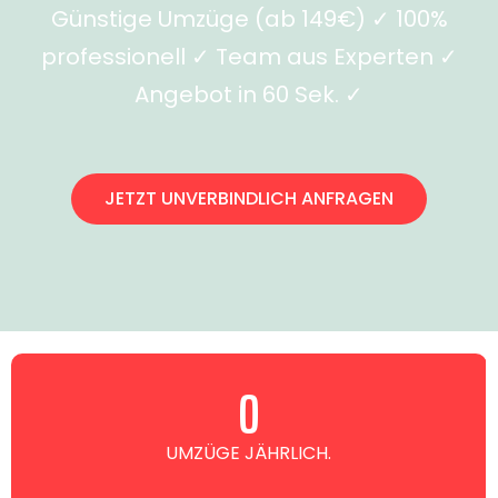
Günstige Umzüge (ab 149€) ✓ 100%
professionell ✓ Team aus Experten ✓
Angebot in 60 Sek. ✓
JETZT UNVERBINDLICH ANFRAGEN
0
UMZÜGE JÄHRLICH.