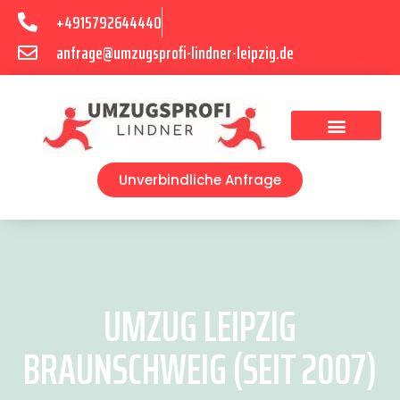
+4915792644440
anfrage@umzugsprofi-lindner-leipzig.de
Umzugsunternehmen Leipzig
Umzugsservice Leipzig
Unverbindliche Anfrage
UMZUG LEIPZIG
BRAUNSCHWEIG (SEIT 2007)