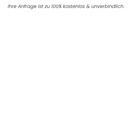
Ihre Anfrage ist zu 100% kostenlos & unverbindlich.
UNVERBINDLICHES ANGEBOT IN
UNTER 60 SEKUNDEN
:
Machen Sie sich bereit für einen
reibungslosen & sorgenfreien Umzug in
Leipzig: Erleben Sie, wie unser Expertenteam
Ihren Umzug schnell, sicher und effizient
gestaltet. Lassen Sie uns den schweren Teil
übernehmen & freuen Sie sich auf einen
entspannten und kostengünstigen Servive!