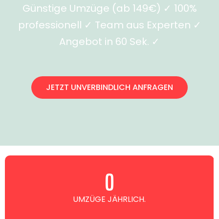
Günstige Umzüge (ab 149€) ✓ 100%
professionell ✓ Team aus Experten ✓
Angebot in 60 Sek. ✓
JETZT UNVERBINDLICH ANFRAGEN
0
UMZÜGE JÄHRLICH.