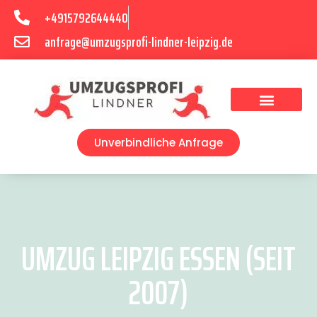
+4915792644440
anfrage@umzugsprofi-lindner-leipzig.de
Umzugsunternehmen Leipzig
Umzugsservice Leipzig
Unverbindliche Anfrage
UMZUG LEIPZIG ESSEN (SEIT
2007)