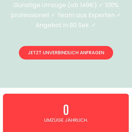
Günstige Umzüge (ab 149€) ✓ 100%
professionell ✓ Team aus Experten ✓
Angebot in 60 Sek. ✓
JETZT UNVERBINDLICH ANFRAGEN
0
UMZÜGE JÄHRLICH.