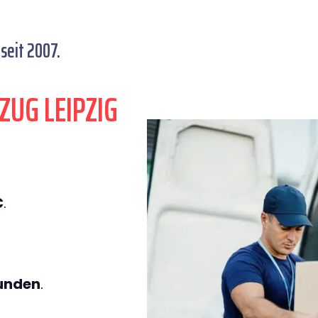
seit 2007.
ZUG LEIPZIG
€
.
tunden
.