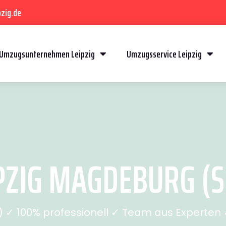
zig.de
Umzugsunternehmen Leipzig
Umzugsservice Leipzig
PZIG MAGDEBURG (SE
✓ 100% professionell ✓ Team aus Experten ✓