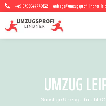
+4915792644440
anfrage@umzugsprofi-lindner-leip
UMZUG LEI
Günstige Umzüge (ab 149€) 