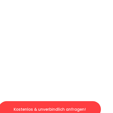
ICHES ANGEBOT IN
UNTER 60 S
losen & sorgenfreien Umzug in Leipzig: Erleb
taltet. Lassen Sie uns den schweren Teil übe
tspannten und kostengünstigen Servive!
Kostenlos & unverbindlich anfragen!