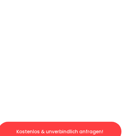
ICHES ANGEBOT IN
UNTER 60 S
losen & sorgenfreien Umzug in Leipzig: Erleb
taltet. Lassen Sie uns den schweren Teil übe
tspannten und kostengünstigen Servive!
Kostenlos & unverbindlich anfragen!