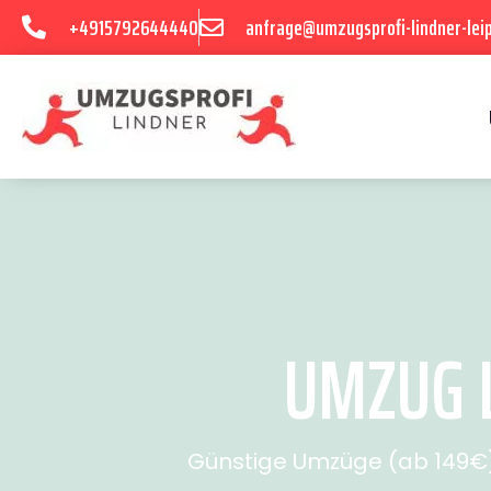
+4915792644440
anfrage@umzugsprofi-lindner-leip
UMZUG L
Günstige Umzüge (ab 149€) 