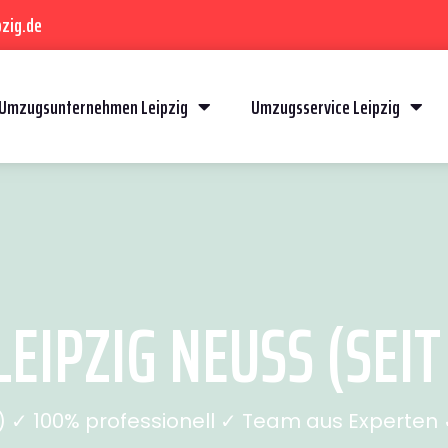
zig.de
Umzugsunternehmen Leipzig
Umzugsservice Leipzig
EIPZIG NEUSS (SEIT
✓ 100% professionell ✓ Team aus Experten ✓