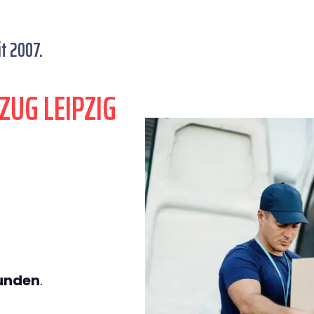
t 2007.
ZUG LEIPZIG
tunden
.