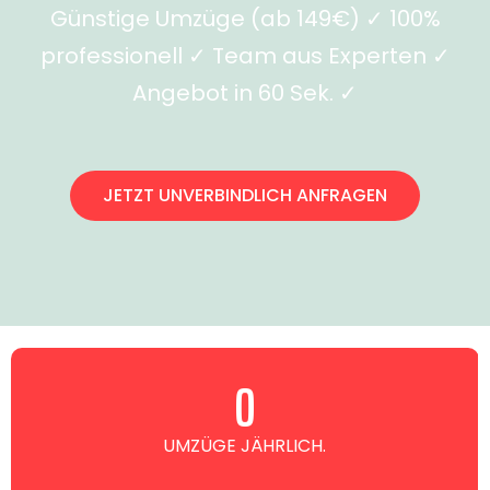
Günstige Umzüge (ab 149€) ✓ 100%
professionell ✓ Team aus Experten ✓
Angebot in 60 Sek. ✓
JETZT UNVERBINDLICH ANFRAGEN
0
UMZÜGE JÄHRLICH.