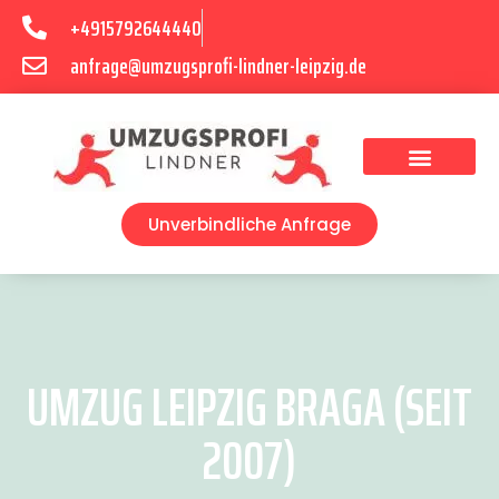
+4915792644440
anfrage@umzugsprofi-lindner-leipzig.de
Umzugsunternehmen Leipzig
Umzugsservice Leipzig
Unverbindliche Anfrage
UMZUG LEIPZIG BRAGA (SEIT
2007)