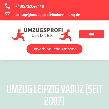
+4915792644440
anfrage@umzugsprofi-lindner-leipzig.de
Umzugsunternehmen Leipzig
Umzugsservice Leipzig
Unverbindliche Anfrage
UMZUG LEIPZIG VADUZ (SEIT
2007)