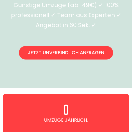
Günstige Umzüge (ab 149€) ✓ 100%
professionell ✓ Team aus Experten ✓
Angebot in 60 Sek. ✓
JETZT UNVERBINDLICH ANFRAGEN
0
UMZÜGE JÄHRLICH.