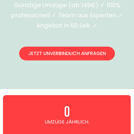
Günstige Umzüge (ab 149€) ✓ 100%
professionell ✓ Team aus Experten ✓
Angebot in 60 Sek. ✓
JETZT UNVERBINDLICH ANFRAGEN
0
UMZÜGE JÄHRLICH.