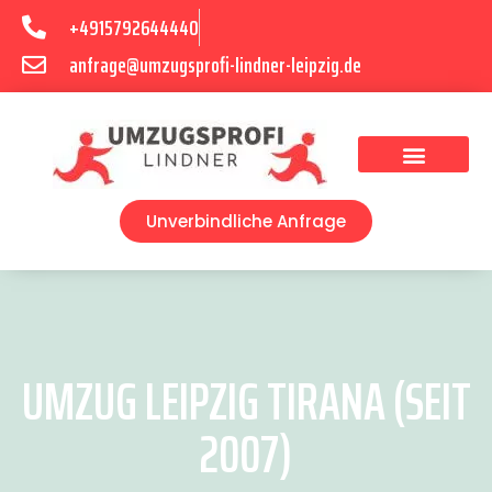
+4915792644440
anfrage@umzugsprofi-lindner-leipzig.de
Umzugsunternehmen Leipzig
Umzugsservice Leipzig
Unverbindliche Anfrage
UMZUG LEIPZIG TIRANA (SEIT
2007)