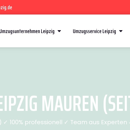
zig.de
Umzugsunternehmen Leipzig
Umzugsservice Leipzig
IPZIG MAUREN (SEI
✓ 100% professionell ✓ Team aus Experten ✓