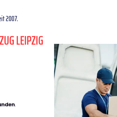
it 2007.
ZUG LEIPZIG
tunden
.