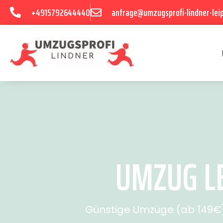
+4915792644440
anfrage@umzugsprofi-lindner-leip
UMZUG LE
Günstige Umzüge (ab 149€) 