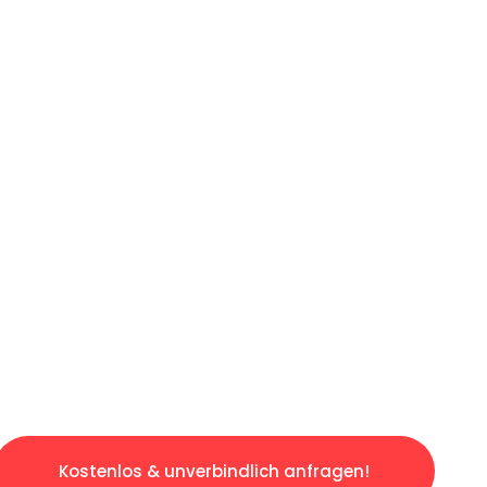
ICHES ANGEBOT IN
UNTER 60 S
losen & sorgenfreien Umzug in Leipzig: Erleb
taltet. Lassen Sie uns den schweren Teil übe
tspannten und kostengünstigen Servive!
Kostenlos & unverbindlich anfragen!