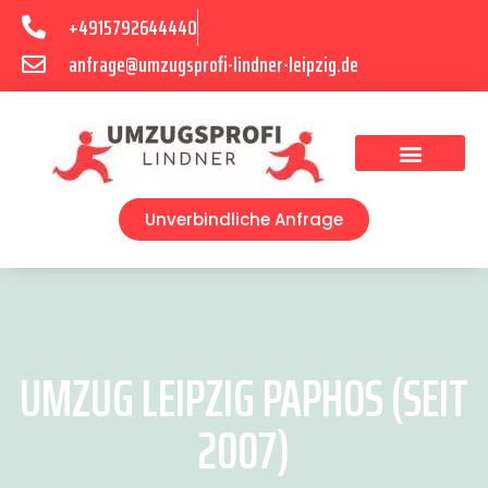
+4915792644440
anfrage@umzugsprofi-lindner-leipzig.de
Umzugsunternehmen Leipzig
Umzugsservice Leipzig
Unverbindliche Anfrage
UMZUG LEIPZIG PAPHOS (SEIT
2007)