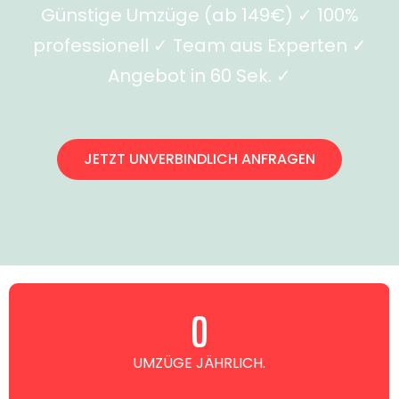
Günstige Umzüge (ab 149€) ✓ 100%
professionell ✓ Team aus Experten ✓
Angebot in 60 Sek. ✓
JETZT UNVERBINDLICH ANFRAGEN
0
UMZÜGE JÄHRLICH.