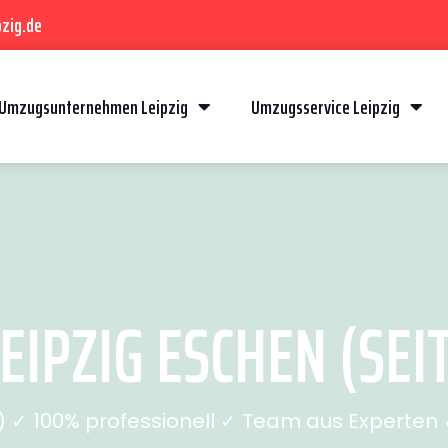
zig.de
Umzugsunternehmen Leipzig
Umzugsservice Leipzig
IPZIG ESCHEN (SEIT
✓ 100% professionell ✓ Team aus Experten ✓