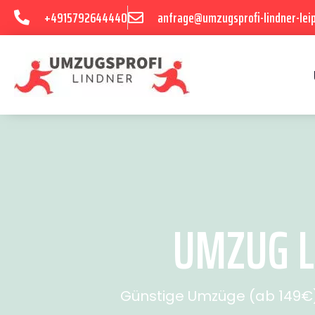
+4915792644440
anfrage@umzugsprofi-lindner-leip
UMZUG LE
Günstige Umzüge (ab 149€) 