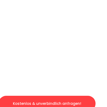
ICHES ANGEBOT IN
UNTER 60 S
losen & sorgenfreien Umzug in Leipzig: Erleb
taltet. Lassen Sie uns den schweren Teil übe
tspannten und kostengünstigen Servive!
Kostenlos & unverbindlich anfragen!