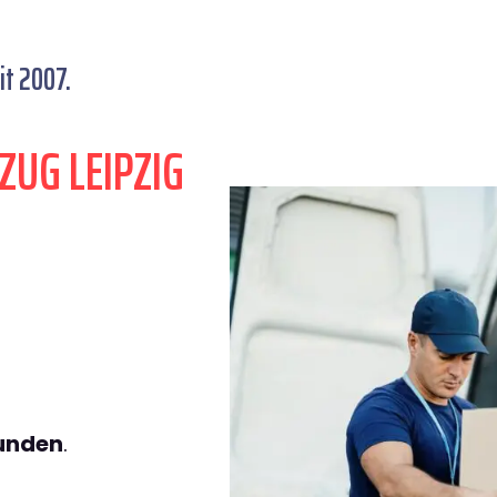
it 2007.
ZUG LEIPZIG
tunden
.