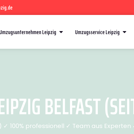
zig.de
Umzugsunternehmen Leipzig
Umzugsservice Leipzig
IPZIG BELFAST (SEI
✓ 100% professionell ✓ Team aus Experten ✓