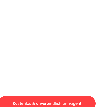
ICHES ANGEBOT IN
UNTER 60 S
losen & sorgenfreien Umzug in Leipzig: Erleb
taltet. Lassen Sie uns den schweren Teil übe
tspannten und kostengünstigen Servive!
Kostenlos & unverbindlich anfragen!