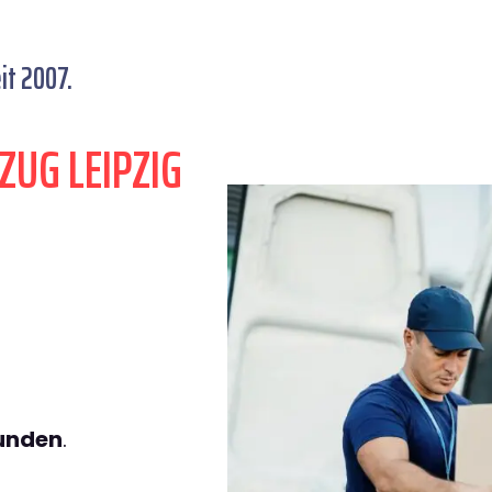
it 2007.
ZUG LEIPZIG
tunden
.