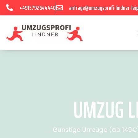
+4915792644440
anfrage@umzugsprofi-lindner-leip
UMZUG LE
Günstige Umzüge (ab 149€) 